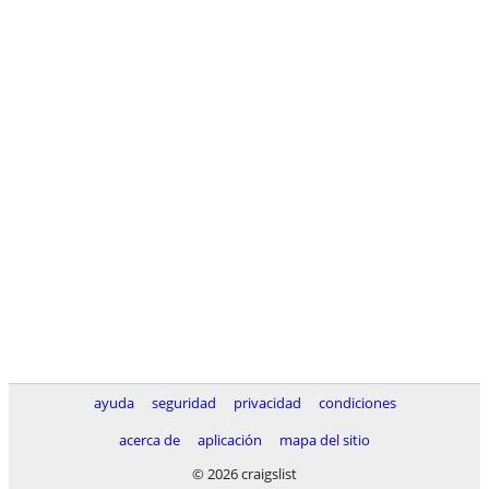
ayuda
seguridad
privacidad
condiciones
acerca de
aplicación
mapa del sitio
© 2026 craigslist