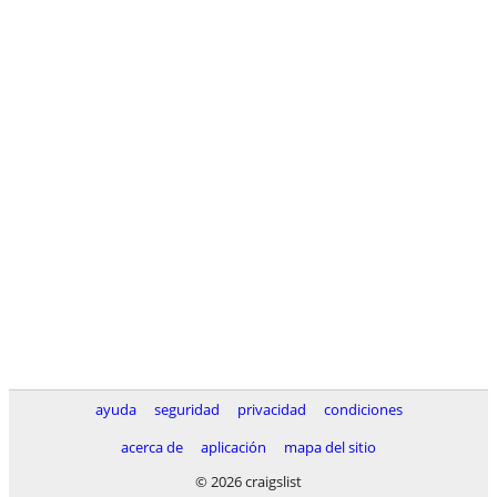
ayuda
seguridad
privacidad
condiciones
acerca de
aplicación
mapa del sitio
© 2026 craigslist