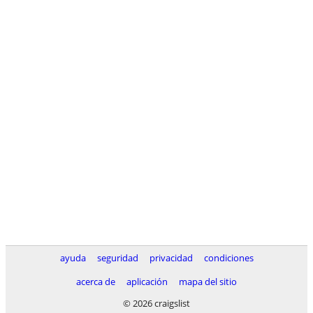
ayuda
seguridad
privacidad
condiciones
acerca de
aplicación
mapa del sitio
© 2026 craigslist