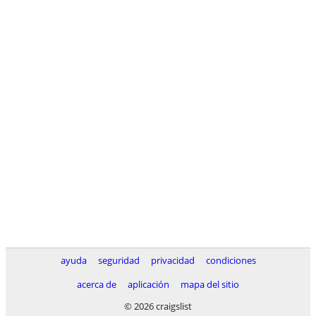
ayuda
seguridad
privacidad
condiciones
acerca de
aplicación
mapa del sitio
© 2026 craigslist