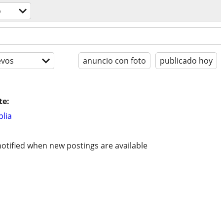
o
evos
anuncio con foto
publicado hoy
te:
lia
otified when new postings are available