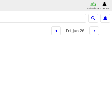
anúnciate
cuenta
Fri, Jun 26